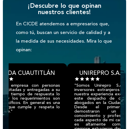
¡Descubre lo que opinan
nuestros clientes!
En CICDE atendemos a empresarios que,
como tú, buscan un servicio de calidad y a
la medida de sus necesidades. Mira lo que
opinan:
A CUAUTITLÁN
UNIREPRO S.A. DE C.
 empresa con personas
"Somos Unirepro S.A. de C
itadas y entregadas a su
inversores extranjeros y esta
el tiempo de respuesta lo
nuestra experiencia excepciona
 los requerimientos son
este despacho de contador
íficos. En general es una
abogados en la Ciudad de Méx
que cumple y respeta lo
Desde el primer conta
."
demostraron un profu
conocimiento y profesionalism
cada aspecto de mi caso. Su e
es altamente competent
siempre estuvieron disponibles