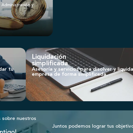
Administración y
Liquidación
simplificada
dar tu
Asesoría y servicios para disolver y liquida
empresa de forma simplificada.
s sobre nuestros
Juntos podemos lograr tus objetivo
ntigo!