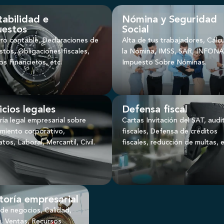
abilidad e
Nómina y Seguridad
uestos
Social
ro contable, Declaraciones de
Alta de tus trabajadores, Cálc
tos, Obligaciones fiscales,
la Nómina, IMSS, SAR, INFONA
s Financieros, etc.
Impuesto Sobre Nóminas.
icios legales
Defensa fiscal
ía legal empresarial sobre
Cartas Invitación del SAT, audi
imiento corporativo,
fiscales, Defensa de créditos
tos, Laboral, Mercantil, Civil.
fiscales
, reducción de multas, e
toría empresarial
 de negocios, Calidad,
, Ventas, Recursos