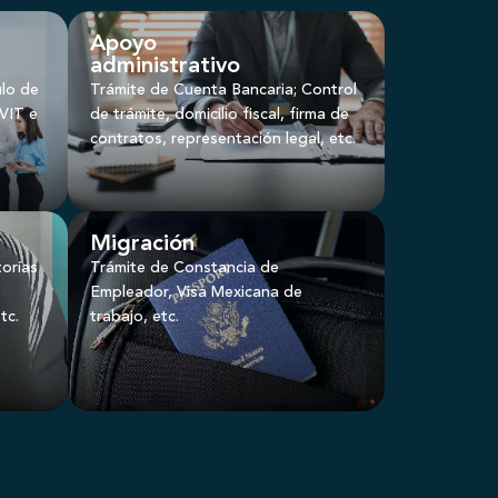
Apoyo
administrativo
ulo de
Trámite de Cuenta Bancaria; Control
VIT e
de trámite, domicilio fiscal, firma de
contratos, representación legal, etc.
Migración
torías
Trámite de Constancia de
Empleador, Visa Mexicana de
tc.
trabajo, etc.