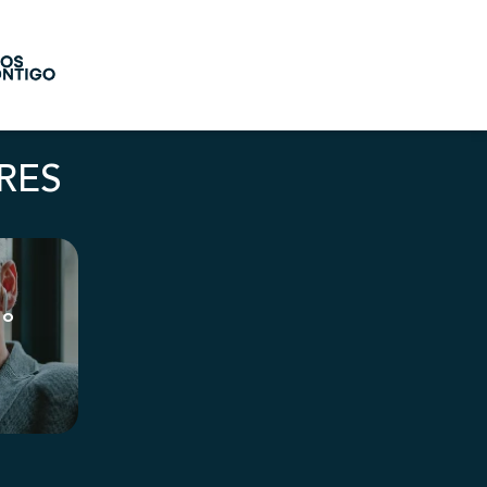
RES
 o