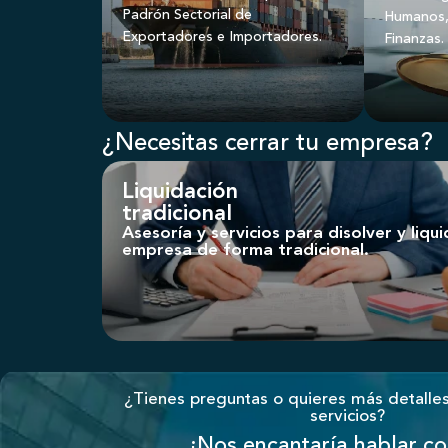
Padrón Sectorial de
Humanos, 
Exportadores e Importadores.
Finanzas.
¿Necesitas cerrar tu empresa?
Liquidación
tradicional
Asesoría y servicios para disolver y liqui
empresa de forma tradicional.
¿Tienes preguntas o quieres más detalle
servicios?
¡Nos encantaría hablar co