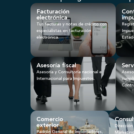
Facturación
Cont
electrónica
imp
Tus facturas y notas de crédito con
Regist
especialistas en facturación
Impues
electrónica.
Estado
Asesoría fiscal
Serv
Asesoría y Consultoría nacional e
Asesor
Internacional para Impuestos.
cumpl
Contra
Comercio
Consul
exterior
Dirección
Padrón General de Importadores,
Marketing