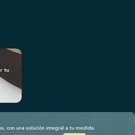
r tu
s, con una solución integral a tu medida.