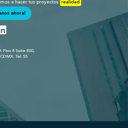
amos a hacer tus proyectos
realidad
anos ahora!
 Piso 8 Suite 800,
, CDMX.
Tel:
55