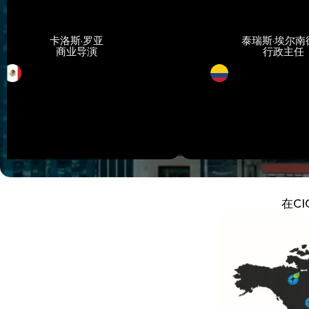
卡洛斯·罗亚
泰瑞斯·埃尔南德斯
商业导演
行政主任
在C