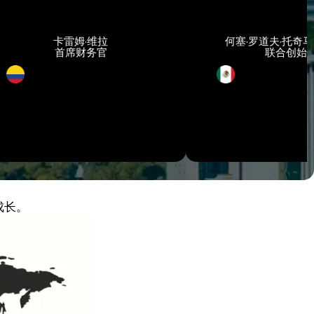
卡雷姆·维拉
何塞·罗道夫·托奇马尼·托里哈
首席财务官
联合创始人
成长。