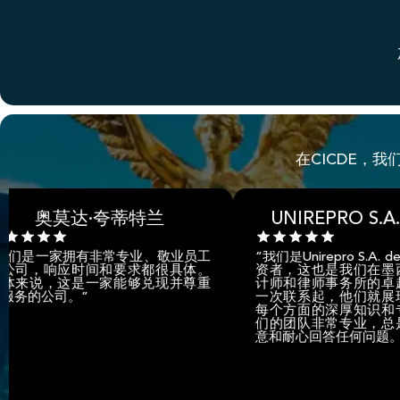
在CICDE，
达·夸蒂特兰
UNIREPRO S.A. DE C.V.
拥有非常专业、敬业员工
“我们是Unirepro S.A. de C.V.，外国
时间和要求都很具体。
资者，这也是我们在墨西哥城这家
是一家能够兑现并尊重
计师和律师事务所的卓越经验。从
。”
一次联系起，他们就展现出对我案
每个方面的深厚知识和专业精神。
们的团队非常专业，总是以模范的
意和耐心回答任何问题。”