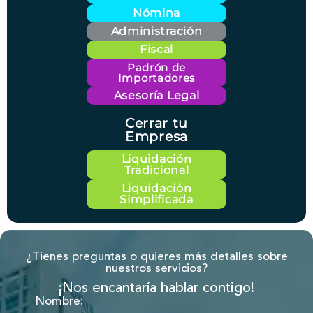
Nómina
Administración
Fiscal
Padrón de
Importadores
Asesoría Legal
Cerrar tu
Empresa
Liquidación
Tradicional
Liquidación
Simplificada
¿Tienes preguntas o quieres más detalles sobre
nuestros servicios?
¡Nos encantaría hablar contigo!
Nombre: